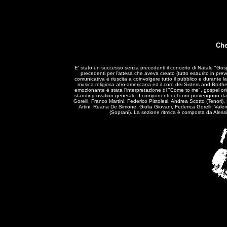
Che
E' stato un successo senza precedenti il concerto di Natale "Gosp
precedenti per l'attesa che aveva creato (tutto esaurito in preve
comunicativa è riuscita a coinvolgere tutto il pubblico e durante la s
musica religiosa afro-americana ed il coro dei Sisters and Broth
emozionante è stata l'interpretazione di "Come to me", gospel or
standing ovation generale. I componenti del coro provengono da G
Gorelli, Franco Martini, Federico Pistolesi, Andrea Scotto (Tenori),
Artini, Reana De Simone, Giulia Giovani, Federica Gorelli, Valen
(Soprani). La sezione ritmica è composta da Alessio