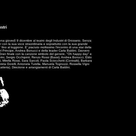
stri
ena giovedì 9 dicembre al teatro degli Industri di Grosseto. Senza
rter con la sua voce straordinaria e soprattutto con la sua grande
" fino al loggione. E' piaciuto moltissimo l'incontro di una star della
el Principe, Andrea Bonucci e della leader Carla Baldini. Davvero
. Gran finale con la canzone simbolo del genere, "Oh happy day" e
ini, Sergio Occhipinti, Renzo Rossi (Bassi), Andrea Bonucci, Eldo
, Mirella Rossi, Sara Sarcoli, Paola Sciocchetti (Contralti), Barbara
Greta Gorelli, Antonela Turella, Manuela Tognozzi, Rossella Vigni
tteria). Direzione e arrangiamenti di Carla Baldini.