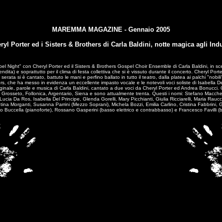
MAREMMA MAGAZINE - Gennaio 2005
ryl Porter ed i Sisters & Brothers di Carla Baldini, notte magica agli Indu
el Night" con Cheryl Porter ed il Sisters & Brothers Gospel Choir Ensemble di Carla Baldini, in sc
ndita) e soprattutto per il clima di festa collettiva che si è vissuto durante il concerto. Cheryl Po
erata si è cantato, battuto le mani e perfino ballato in tutto il teatro, dalla platea ai palchi "nobili
ers, che ha messo in evidenza un eccellente impasto vocale e le notevoli voci soliste di Isabella D
iginale, parole e musica di Carla Baldini, cantato a due voci da Cheryl Porter ed Andrea Bonucci
rosseto, Follonica, Argentario, Siena e sono attualmente trenta. Questi i nomi: Stefano Maccher
 Lucia Da Ros, Isabella Del Principe, Glenda Gorelli, Mary Picchianti, Giulia Ricciarelli, Maria Raucci
tina Morganti, Susanna Parrini (Mezzo Soprani), Michela Bozzi, Emilia Carlino, Cristina Fabbrini, 
 Buccella (pianoforte), Rossano Gasperini (basso elettrico e contrabbasso) e Francesco Favilli (ba