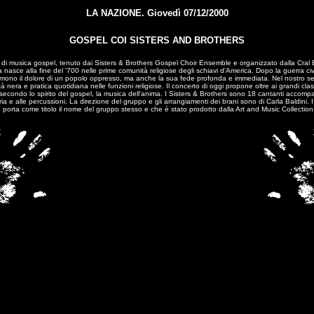
LA NAZIONE. Giovedì 07/12/2000
GOSPEL COI SISTERS AND BROTHERS
o di musica gospel, tenuto dai Sisters & Brothers Gospel Choir Ensemble e organizzato dalla Cral E
nasce alla fine del '700 nelle prime comunità religiose degli schiavi d'America. Dopo la guerra civi
primono il dolore di un popolo oppresso, ma anche la sua fede profonda e immediata. Nel nostro s
nità nera e pratica quotidiana nelle funzioni religiose. Il concerto di oggi propone oltre ai grand
tti secondo lo spirito del gospel, la musica dell'anima. I Sisters & Brothers sono 18 cantanti accom
eria e alle percussioni. La direzione del gruppo e gli arrangiamenti dei brani sono di Carla Baldin
 porta come titolo il nome del gruppo stesso e che è stato prodotto dalla Art and Music Collectio