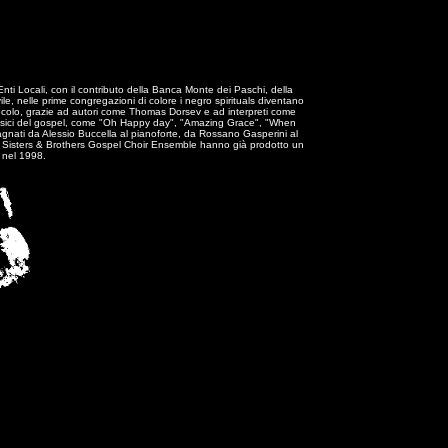
nti Locali, con il contributo della Banca Monte dei Paschi, della
le, nelle prime congregazioni di colore i negro spirituals diventano
ecolo, grazie ad autori come Thomas Dorsev e ad interpreti come
i classici del gospel, come "Oh Happy day", "Amazing Grace", "When
pagnati da Alessio Buccella al pianoforte, da Rossano Gasperini al
i. I Sisters & Brothers Gospel Choir Ensemble hanno già prodotto un
n nel 1998.