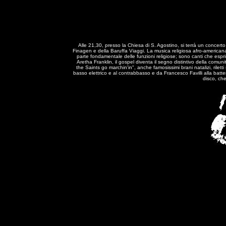
Alle 21,30, presso la Chiesa di S. Agostino, si terrà un concert
Finagen e della Baruffa Viaggi. La musica religiosa afro-americana 
parte fondamentale delle funzioni religiose; sono canti che es
Aretha Franklin, il gospel diventa il segno distintivo della comu
the Saints go marchin'in", anche famosissimi brani natalizi, rile
basso elettrico e al contrabbasso e da Francesco Favilli alla batt
disco, che