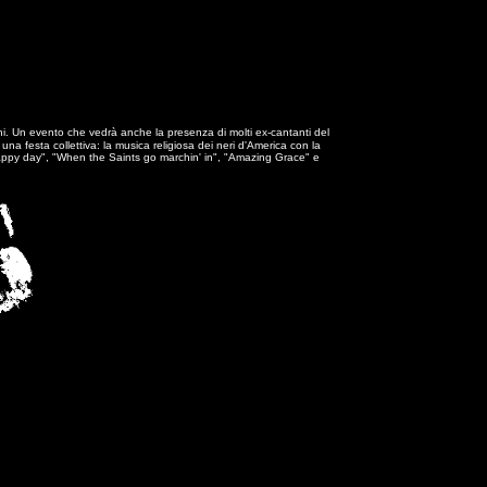
ni.
Un evento che vedrà anche la presenza di molti ex-cantanti del
 festa collettiva: la musica religiosa dei neri d'America con la
Oh happy day", "When the Saints go marchin' in", "Amazing Grace" e