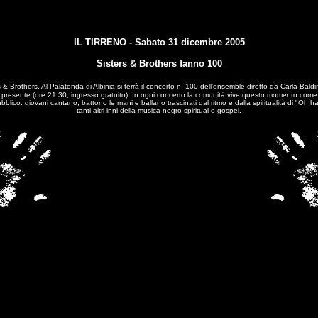
IL TIRRENO - Sabato 31 dicembre 2005
Sisters & Brothers fanno 100
s & Brothers. Al
Palatenda di Albinia si terrà
il concerto n. 100 dell'ensemble diretto da Carla Baldi
 presente (ore 21,30, ingresso gratuito). In ogni concerto la
comunità vive questo momento come una
pubblico: giovani cantano, battono le mani e ballano trascinati dal ritmo e dalla spiritualità di "
tanti altri inni della musica negro spiritual e gospel.