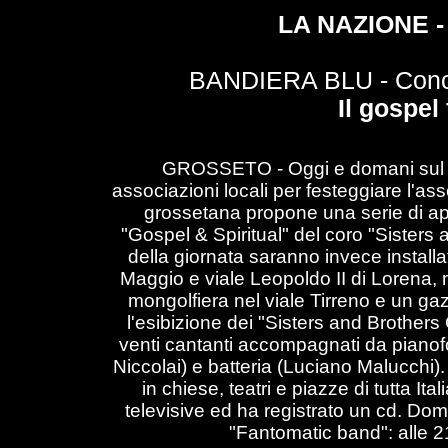
LA NAZIONE - 
BANDIERA BLU - Concer
Il gospel
GROSSETO -
Oggi e domani sul 
associazioni locali per festeggiare l'ass
grossetana propone una serie di appu
"Gospel & Spiritual" del coro "Sister
della giornata saranno invece installat
Maggio e viale Leopoldo II di Lorena, 
mongolfiera nel viale Tirreno e un g
l'esibizione dei
"Sisters and Brothers
venti cantanti accompagnati da pianofo
Niccolai) e batteria (Luciano Malucchi). 
in chiese, teatri e piazze di tutta It
televisive ed ha registrato un cd. Dom
"Fantomatic band": alle 21