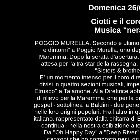
Domenica 26/
Ciotti e il c
Musica "ner
POGGIO MURELLA. Secondo e ultimo app
e dintorni" a Poggio Murella, uno degl
Maremma. Dopo la serata d'apertura, im
attesa per l'altra star della rassegna
"Sisters & broth
E' un momento intenso per il coro dire
divisi in quattro sezioni musicali, imp
Etrusco" a Talamone. Alla Direttrice abb
di rilievo per la Maremma, che per la 
gospel - sottolinea la Baldini - due gen
nelle loro origini popolari. Fra l'altro in 
italiano, rappresentato dalla chitarra di 
- continua - nella nostra esibizione alt
Da "Oh Happy Day" a "Deep River" 
canzoni che ho composto per il gru