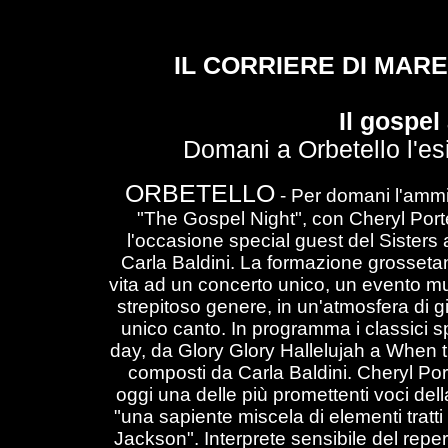
IL CORRIERE DI MAREM
Il gospel
Domani a Orbetello l'esi
ORBETELLO
-
Per domani l'ammi
"The Gospel Night", con Cheryl Porte
l'occasione special guest del Sisters
Carla Baldini. La formazione grosset
vita ad un concerto unico, un evento musi
strepitoso genere, in un'atmosfera di g
unico canto. In programma i classici 
day, da Glory Glory Hallelujah a When th
composti da Carla Baldini. Cheryl Port
oggi una delle più promettenti voci del
"una sapiente miscela di elementi tra
Jackson". Interprete sensibile del reper