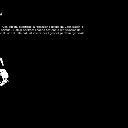
ni
. Con questa esibizione la formazione diretta da Carla Baldini e
piritual. Tutti gli spettacoli hanno scatenato l'entusiasmo del
ura; del tutto naturali invece per il gospel, per l'energia vitale