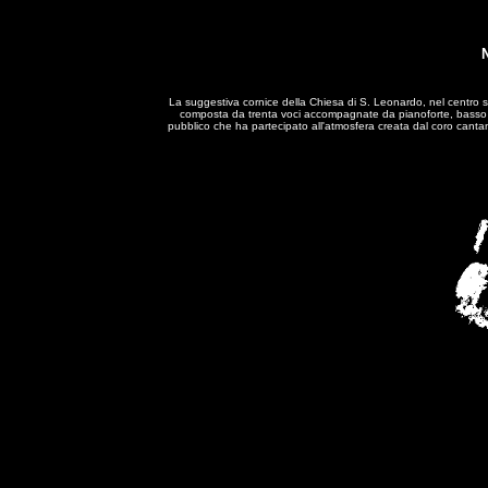
N
La suggestiva cornice della Chiesa di S. Leonardo, nel centro s
composta da trenta voci accompagnate da pianoforte, basso elet
pubblico che ha partecipato all'atmosfera creata dal coro cantand