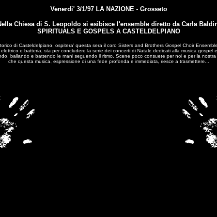
Venerdi' 3/1/97 LA NAZIONE - Grosseto
ella Chiesa di S. Leopoldo si esibisce l'ensemble diretto da Carla Baldi
SPIRITUALS E GOSPELS A CASTELDELPIANO
torico di Casteldelpiano, ospitera' questa sera il coro Sisters and Brothers Gospel Choir Ensemble
trico e batteria, sta per concludere la serie dei concerti di Natale dedicati alla musica gospel e s
o, ballando e battendo le mani seguendo il ritmo. Scene poco consuete per noi e per la nostra cult
che questa musica, espressione di una fede profonda e immediata, riesce a trasmettere...