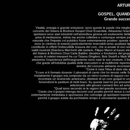
ARTURO
GOSPEL. QUANDO
Grande succes
Vitalità, energia e grande emozione: sono queste le parole che meglio 
concerto dei Sisters & Brothers Gospel Choir Ensemble. Attraverso l'ese
spettatori sono stati introdotti nell'atmosfera gioiosa ed esuberante d
priva di mediazione, intima ma anche collettiva e comunque sempre pos
naturale che l'impatto col pubblico fosse estremamente positivo: questa 
sono (o credono di essere) particolarmente insensibili verso qualsiasi t
contribuito in effetti l'indiscutibile bravura del coro, che si avvale di voci 
validi musicisti (Gianluca Marchetti alle tastiere, Filippo Manni al basso el
del Sisters & Brothers Choir Carla Baldini, ideatrice e fondatrice del grupp
scuola di celebri interpreti fra cui Tiziana Ghiglioni, Bob Stoloff e Mark M
attraverso l'esperienza dell'insegnamento sono nate le sue creature, il Si
che grazie all'indubbia qualità delle esecuzioni e ai multiforme repertor
termine del concerto abbiamo incontrato
"Come è nata l'idea di dare vita 
"Il coro si è formato durante i Laboratori di canto che ho tenuto nelle
Inizialmente il gruppo era composto da un minor numero di ragazzi con 
incontrare un reverendo americano, direttore di un coro gospel in u
fornendomi le partiture di molti brani. Su queste basi ho poi provved
selezionato altri giovani cantanti fino ad arr
"Quali sono secondo te le ragioni del grande successo di 
"Credo che il gospel ottenga riscontri così positivi perché riesce a c
estremamente immediata e spontanea che coinvolge gli spettatori trasmet
perché il gruppo esiste da pochissimo tempo e nonostante questo è r