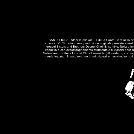
SANTA FIORA - Stasera alle ore 21,30, a Santa Fiora nello scena
americana". Si tratta di una produzione originale pensata e realiz
gospel Sisters and Brothers Gospel Choir Ensemble. Nella prima p
cappella e con accompagnamento strumentale di classici della m
Sisters and Brothers Gospel Choir Ensemble (20 cantanti, accompag
grande impatto. Si ascolteranno brani originali e motivi molto not