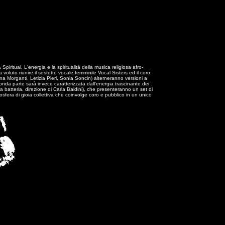
ritual. L'energia e la spiritualità della musica religiosa afro-
oluto riunire il sestetto vocale femminile Vocal Sisters ed il coro
na Morganti, Letizia Pieri, Sonia Soncin) alterneranno versioni a
a parte sarà invece caratterizzata dall'energia trascinante dei
batteria, direzione di Carla Baldini), che presenteranno un set di
sfera di gioia collettiva che coinvolge coro e pubblico in un unico