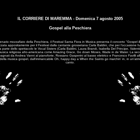
IL CORRIERE DI MAREMMA - Domenica 7 agosto 2005
Gospel alla Peschiera
rio mozzafiato della Peschiera, il Festival Santa Fiora in Musica presenta il concerto "Gospel & Spi
zata appositamente per il Festival dalla cantante grossetana Carla Baldini, che per l'occasione ha v
arte dello spettacolo le Vocal Sisters (Carla Baldini, Laura Brandi, Isabella Del Principe, Valenti
usica religiosa afro-americana come Amazing Grace, Go down Moses, Wade in de Water. La second
nati da Andrea Vanni al pianoforte, Rossano Gasperini al basso elettrico e Francesco Favilli alla 
i della musica gospel, dall'immancabile Oh, happy day a When the Saints go marchin' in, in un'atmo
canto.