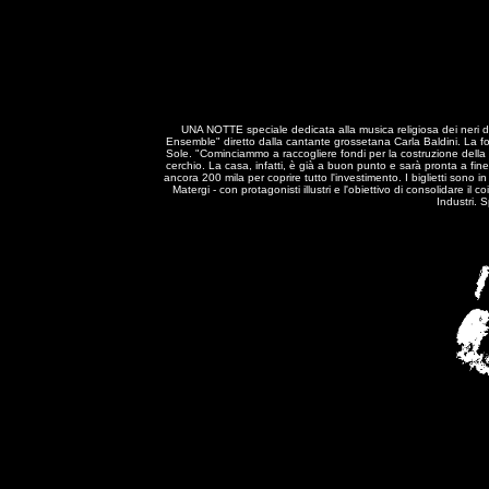
UNA NOTTE speciale dedicata alla musica religiosa dei neri d'A
Ensemble" diretto dalla cantante grossetana Carla Baldini. La 
Sole. "Cominciammo a raccogliere fondi per la costruzione della 
cerchio. La casa, infatti, è già a buon punto e sarà pronta a fin
ancora 200 mila per coprire tutto l'investimento. I biglietti sono
Matergi - con protagonisti illustri e l'obiettivo di consolidare il
Industri. 