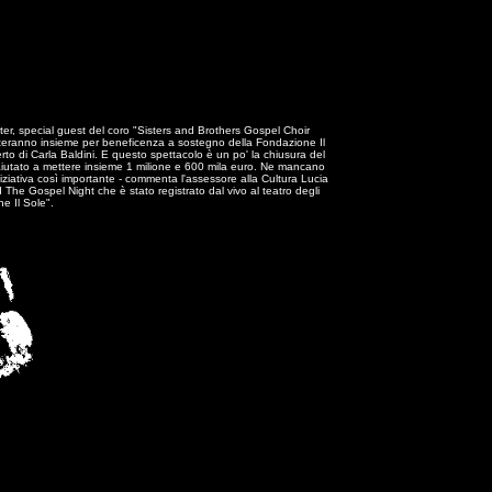
rter, special guest del coro "Sisters and Brothers Gospel Choir
nteranno insieme per beneficenza a sostegno della Fondazione Il
to di Carla Baldini. E questo spettacolo è un po' la chiusura del
no aiutato a mettere insieme 1 milione e 600 mila euro. Ne mancano
niziativa così importante - commenta l'assessore alla Cultura Lucia
 cd The Gospel Night che è stato registrato dal vivo al teatro degli
e Il Sole".