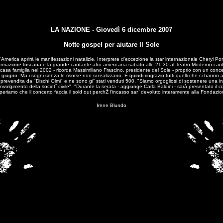
LA NAZIONE - Giovedì 6 dicembre 2007
Notte gospel per aiutare Il Sole
merica aprirà le manifestazioni natalizie. Interprete d'eccezione la star internazionale Cheryl Po
formazione toscana e la grande cantante afro-americana sabato alle 21.30 al Teatro Moderno ca
casa famiglia nel 2002 - ricorda Massimiliano Frascino, presidente del Sole - proprio con un concer
e giugno. Ma i sogni senza le risorse non si realizzano. E quindi ringrazio tutti quelli che ci han
 in prevendita da "Dischi Olmi" e ne sono giˆ stati venduti 500. "Siamo orgogliosi di sostenere una i
 coinvolgimento della societˆ civile". "Durante la serata - aggiunge Carla Baldini - sarà presentato il
Speriamo che il concerto faccia il sold out perchŽ l'incasso sarˆ devoluto interamente alla Fondazion
Irene Blundo